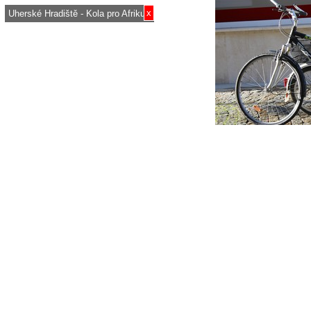
x
Uherské Hradiště - Kola pro Afriku