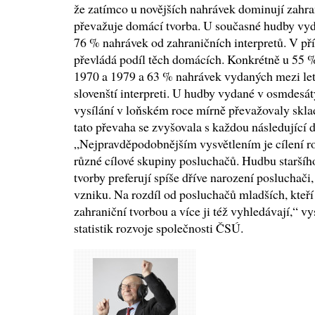
že zatímco u novějších nahrávek dominují zahrani
převažuje domácí tvorba. U současné hudby vyd
76 % nahrávek od zahraničních interpretů. V př
převládá podíl těch domácích. Konkrétně u 55 
1970 a 1979 a 63 % nahrávek vydaných mezi lety
slovenští interpreti. U hudby vydané v osmdesát
vysílání v loňském roce mírně převažovaly skla
tato převaha se zvyšovala s každou následující
„Nejpravděpodobnějším vysvětlením je cílení r
různé cílové skupiny posluchačů. Hudbu starší
tvorby preferují spíše dříve narození posluchači, 
vzniku. Na rozdíl od posluchačů mladších, kteří 
zahraniční tvorbou a více ji též vyhledávají,“ 
statistik rozvoje společnosti ČSÚ.