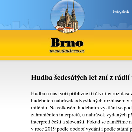
Fotogalerie
Brno
www.zlatebrno.cz
Hudba šedesátých let zní z rádií 
Hudba u nás tvoří přibližně tři čtvrtiny rozhlas
hudebních nahrávek odvysílaných rozhlasem v 
miléniu. Na celkovém hudebním vysílání se pod
zahraničních interpretů, u nahrávek vydaných 
interpreti čeští a slovenští. Pokud se zaměříme
v roce 2019 podle období vydání i podle státní př