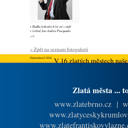
x Hudba šedesátých let zní z rádií
v češtině foto Andrea Piacquadio
...>
« Zpět na seznam fotogalerií
Zlatá města © 2026
V 16 zlatých městech našeh
Zlatá města ... t
www.zlatebrno.cz
|
w
www.zlatyceskykrumlov
www.zlatefrantiskovylazne.