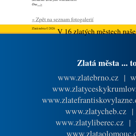
One
...>
« Zpět na seznam fotogalerií
Zlatá města © 2026
V 16 zlatých městech našeh
Zlatá města ... t
www.zlatebrno.cz
|
w
www.zlatyceskykrumlov
www.zlatefrantiskovylazne.
www.zlatycheb.cz
www.zlatyliberec.cz
|
www.zlataolomouc.