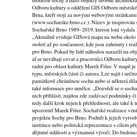
moderní sochy a další objekty drobné architektur
Odboru kultury a oddělení GIS Odboru městské
Brna, kteří stojí za novými webovými stránkam
(www.socharske.brno.cz ). Název je inspirován
Sochařské Brno 1989–2019, kterou loni vydala 
„Aktuálně eviduje GISová mapa na webu okolo 
století až po současnost, kde jsou zahrnuty i re
pro Brno. Pokud by lidé náhodou narazili na obj
ať se neváhají ozvat a pracovníci Odboru kultury
radní pro oblast kultury Marek Fišer. V mapě je
typu, městských částí či autora. Lze najít i urči
památkově chráněnou sochu nebo si některá díl
také informace pro umělce. „Dozvědí se o socha
nich přihlásit, najdou zde zadávací podmínky či 
tedy další krok nejen k přehlednosti, ale také k 
upozornil Marek Fišer. Sochařské realizace vzni
projektu Sochy pro Brno. Podnět k jejich vytvoř
instituce nebo politická reprezentace s cílem 
dějinné události a významná výročí. Do budoucn