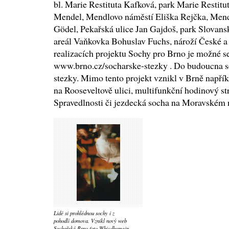
bl. Marie Restituta Kafková, park Marie Restit
Mendel, Mendlovo náměstí Eliška Rejčka, Mend
Gödel, Pekařská ulice Jan Gajdoš, park Slovans
areál Vaňkovka Bohuslav Fuchs, nároží České a 
realizacích projektu Sochy pro Brno je možné se
www.brno.cz/socharske-stezky . Do budoucna se 
stezky. Mimo tento projekt vznikl v Brně napříkl
na Rooseveltově ulici, multifunkční hodinový s
Spravedlnosti či jezdecká socha na Moravském 
Lidé si prohlédnou sochy i z
pohodlí domova. Vznikl nový web
Sochařské Brno foto Whicdhemein