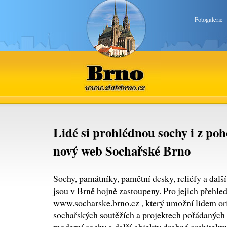
Fotogalerie
Brno
www.zlatebrno.cz
Lidé si prohlédnou sochy i z po
nový web Sochařské Brno
Sochy, památníky, pamětní desky, reliéfy a dalš
jsou v Brně hojně zastoupeny. Pro jejich přehle
www.socharske.brno.cz , který umožní lidem orie
sochařských soutěžích a projektech pořádaných