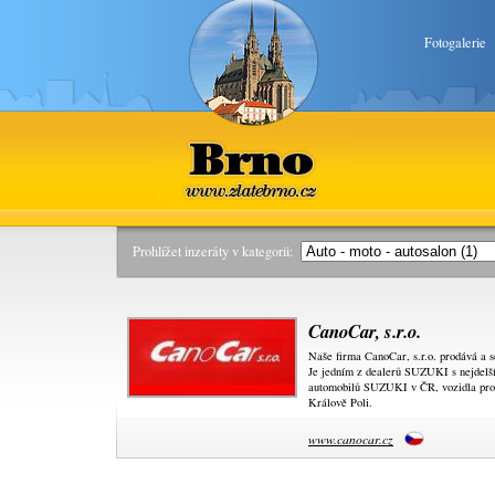
Fotogalerie
Brno
www.zlatebrno.cz
Prohlížet inzeráty v kategorii:
CanoCar, s.r.o.
Naše firma CanoCar, s.r.o. prodává a
Je jedním z dealerů SUZUKI s nejdelší
automobilů SUZUKI v ČR, vozidla pro
Králově Poli.
www.canocar.cz