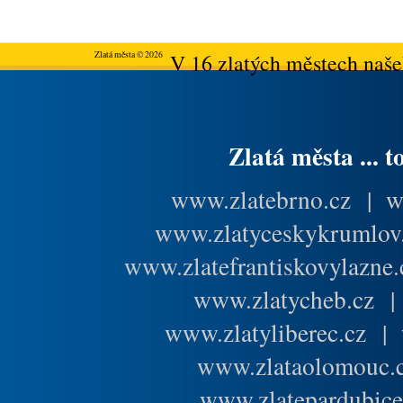
Zlatá města © 2026
V 16 zlatých městech našeh
Zlatá města ... t
www.zlatebrno.cz
|
w
www.zlatyceskykrumlov
www.zlatefrantiskovylazne.
www.zlatycheb.cz
www.zlatyliberec.cz
|
www.zlataolomouc.
www.zlatepardubice