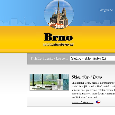
Fotogalerie
Brno
www.zlatebrno.cz
Prohlížet inzeráty v kategorii:
Sklenářství Brno
Sklenářství Brno, firma s dlouholetou r
podnikáme již od roku 1990, avšak zku
Všichni naši pracovníci včetně vedení f
oboru sklenářství. Naše kvality můžeme
kvalitními referencemi
www.sklo-brno.cz