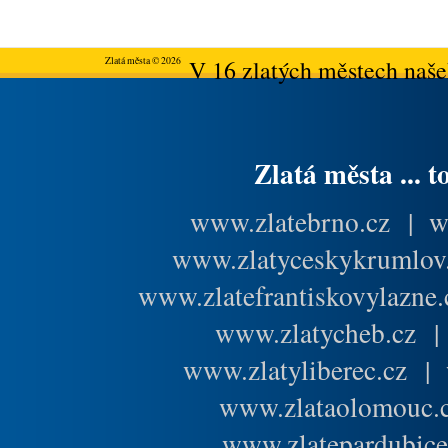
Zlatá města © 2026
V 16 zlatých městech našeh
Zlatá města ... t
www.zlatebrno.cz
|
w
www.zlatyceskykrumlov
www.zlatefrantiskovylazne.
www.zlatycheb.cz
www.zlatyliberec.cz
|
www.zlataolomouc.
www.zlatepardubice