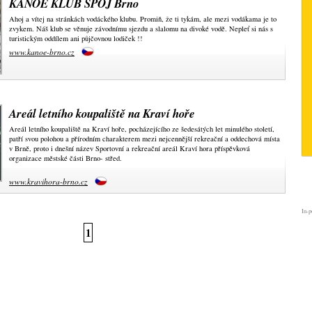
KANOE KLUB SPOJ Brno
Ahoj a vítej na stránkách vodáckého klubu. Promiň, že ti tykám, ale mezi vodákama je to
zvykem. Náš klub se věnuje závodnímu sjezdu a slalomu na divoké vodě. Nepleť si nás s
turistickým oddílem ani půjčovnou lodiček !!
www.kanoe-brno.cz
Areál letního koupaliště na Kraví hoře
Areál letního koupaliště na Kraví hoře, pocházejícího ze šedesátých let minulého století,
patří svou polohou a přírodním charakterem mezi nejcennější rekreační a oddechová místa
v Brně, proto i dnešní název Sportovní a rekreační areál Kraví hora příspěvková
organizace městské části Brno- střed.
www.kravihora-brno.cz
In-p
1