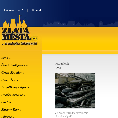
|
Jak inzerovat?
|
Kontakt
Zlatá města
... to nejlepší z
českých měst
Brno »
Fotogalerie
České Budějovice »
Brno
Český Krumlov »
Domažlice »
Františkovy Lázně »
Hradec Králové »
Cheb »
Karlovy Vary »
V Králově Poli bude nové sběrné
Liberec »
středisko odpadů