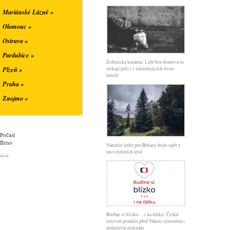
Mariánské Lázně »
Olomouc »
Ostrava »
Pardubice »
Židenická kasárna: Lidé bez domova tu
Plzeň »
získají péči i v následujících dvou
letech
Praha »
Znojmo »
Počasí
Brno
Vánoční jedle pro Brňany bude opět z
univerzitních lesů
očasí
Buďme si blízko… i na dálku: Česká
televize pomůže před Vánoci seniorům i
neúplným rodinám