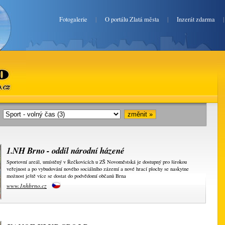
Fotogalerie
|
O portálu Zlatá města
|
Inzerát zdarma
o.cz
i:
1.NH Brno - oddíl národní házené
Sportovní areál, umístěný v Řečkovicích u ZŠ Novoměstská je dostupný pro širokou
veřejnost a po vybudování nového sociálního zázemí a nové hrací plochy se naskytne
možnost ještě více se dostat do podvědomí občanů Brna
www.1nhbrno.cz