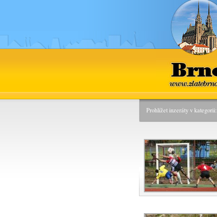
Brno
www.zlatebrn
Prohlížet inzeráty v kategori