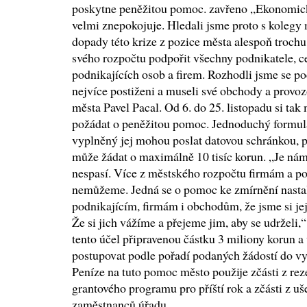
poskytne peněžitou pomoc. zavřeno „Ekonomická
velmi znepokojuje. Hledali jsme proto s kolegy
dopady této krize z pozice města alespoň troch
svého rozpočtu podpořit všechny podnikatele, c
podnikajících osob a firem. Rozhodli jsme se podp
nejvíce postiženi a museli své obchody a provozo
města Pavel Pacal. Od 6. do 25. listopadu si ta
požádat o peněžitou pomoc. Jednoduchý formulá
vyplněný jej mohou poslat datovou schránkou, p
může žádat o maximálně 10 tisíc korun. „Je nám 
nespasí. Více z městského rozpočtu firmám a p
nemůžeme. Jedná se o pomoc ke zmírnění nasta
podnikajícím, firmám i obchodům, že jsme si je
Že si jich vážíme a přejeme jim, aby se udrželi,
tento účel připravenou částku 3 miliony korun a
postupovat podle pořadí podaných žádostí do vy
Peníze na tuto pomoc město použije zčásti z rez
grantového programu pro příští rok a zčásti z 
zaměstnanců úřadu.