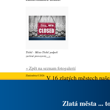
Třebíč - Město Třebíč podpoří
zavřené provozovny
...>
« Zpět na seznam fotogalerií
Zlatá města © 2026
V 16 zlatých městech našeh
Zlatá města ... t