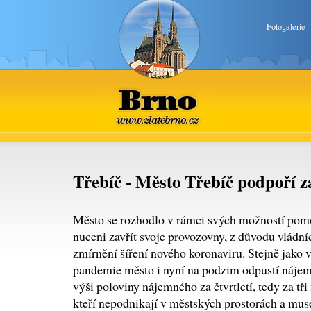
Fotogalerie
Brno
www.zlatebrno.cz
Třebíč - Město Třebíč podpoří 
Město se rozhodlo v rámci svých možností pomo
nuceni zavřít svoje provozovny, z důvodu vládníc
zmírnění šíření nového koronaviru. Stejně jako 
pandemie město i nyní na podzim odpustí náje
výši poloviny nájemného za čtvrtletí, tedy za t
kteří nepodnikají v městských prostorách a muse