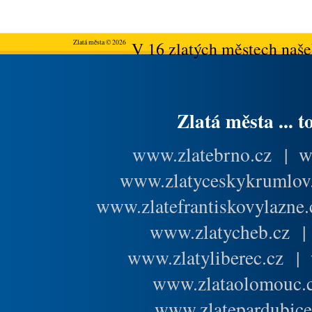
Zlatá města © 2026
V 16 zlatých městech našeh
Zlatá města ... t
www.zlatebrno.cz
|
w
www.zlatyceskykrumlov
www.zlatefrantiskovylazne.
www.zlatycheb.cz
www.zlatyliberec.cz
|
www.zlataolomouc.
www.zlatepardubice