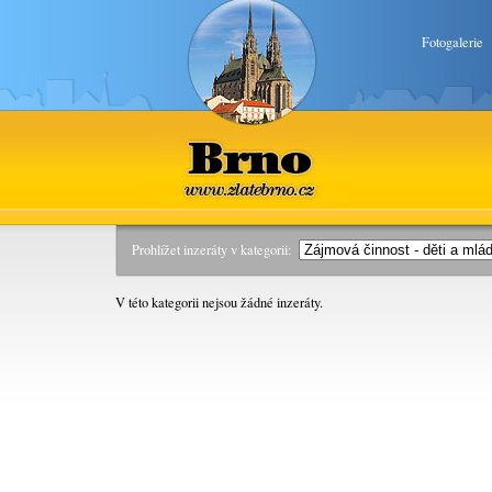
Fotogalerie
Brno
www.zlatebrno.cz
Prohlížet inzeráty v kategorii:
V této kategorii nejsou žádné inzeráty.