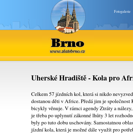
Fotogalerie
Brno
www.zlatebrno.cz
Uherské Hradiště - Kola pro Afr
Celkem 57 jízdních kol, která si nikdo nevyzvedl
dostanou děti v Africe. Předá jim je společnost 
bicykly věnuje. V rámci agendy Ztráty a nálezy
je třeba po uplynutí zákonné lhůty 3 let rozhodn
byly po tuto dobu uschovány. Samostatnou obla
jízdní kola, která je možné dále využít pro potře