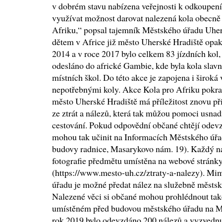
v dobrém stavu nabízena veřejnosti k odkoupení,
využívat možnost darovat nalezená kola obecně
Afriku,“ popsal tajemník Městského úřadu Uher
dětem v Africe již město Uherské Hradiště opak
2014 a v roce 2017 bylo celkem 83 jízdních kol, 
odesláno do africké Gambie, kde byla kola sla
místních škol. Do této akce je zapojena i široká 
nepotřebnými koly. Akce Kola pro Afriku pokrač
město Uherské Hradiště má příležitost znovu přis
ze ztrát a nálezů, která tak můžou pomoci usna
cestování. Pokud odpovědní občané chtějí odevz
mohou tak učinit na Informacích Městského úřa
budovy radnice, Masarykovo nám. 19). Každý nál
fotografie předmětu umístěna na webové stránky
(https://www.mesto-uh.cz/ztraty-a-nalezy). Mi
úřadu je možné předat nález na služebně městsk
Nalezené věci si občané mohou prohlédnout tak
umístěném před budovou městského úřadu na M
rok 2019 bylo odevzdáno 200 nálezů a vyzvednu