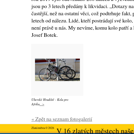
jsou po 3 letech předány k likvidaci. „Dotazy na
častější, než na ostatní věci, což podtrhuje fakt,
letech od nálezu. Lidé, kteří postrádají své kolo, 
není právě u nás. My nevíme, komu kolo patří a 
Josef Botek.
Uherské Hradiště - Kola pro
Afriku
...>
« Zpět na seznam fotogalerií
Zlatá města © 2026
V 16 zlatých městech našeh